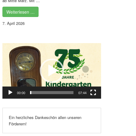
ab Mitte März. Mit …
Weiterlesen …
7. April 2026
Video-
Player
00:00
07:44
Ein herzliches Dankeschön allen unseren
Förderern!