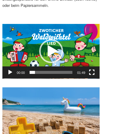
oder beim Papiersammeln.
Video-
Player
00:00
01:49