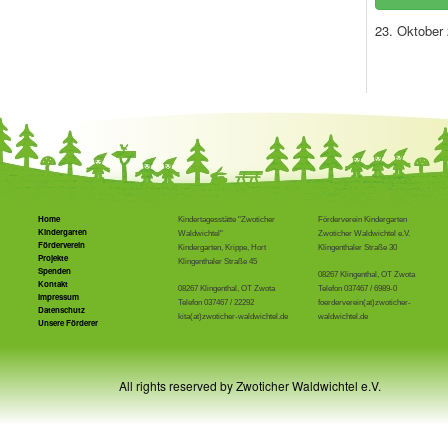
23. Oktober
Home
Kindertagesstätte "Zwoticher
Förderverein Kindergarten
Kindergarten
Waldwichtel"
Zwoticher Waldwichtel e.V.
Förderverein
Kindergarten, Krippe, Hort
Klingenthaler Straße 30
Projekte
Klingenthaler Straße 45
Spenden
08267 Klingenthal, OT Zwota
Kontakt
08267 Klingenthal, OT Zwota
Telefon 037467 / 6989-0
Impressum
Telefon 037467 / 22292
foerderverein(at)zwoticher-
Datenschutz
kita(at)zwoticher-waldwichtel.de
waldwichtel.de
Unsere Förderer
All rights reserved by Zwoticher Waldwichtel e.V.