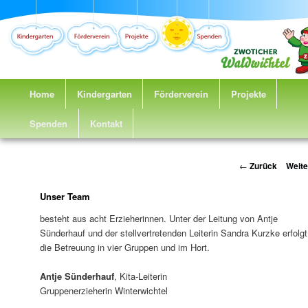
H
Home
Zum
Kindergarten
Förderverein
Projekte
a
u
Spenden
Inhalt
Kontakt
p
t
wechseln
m
B
←
Zurück
Weit
e
e
n
i
Unser Team
ü
t
besteht aus acht Erzieherinnen. Unter der Leitung von Antje
r
Sünderhauf und der stellvertretenden Leiterin Sandra Kurzke erfolgt
a
die Betreuung in vier Gruppen und im Hort.
g
s
Antje Sünderhauf
, Kita-Leiterin
-
Gruppenerzieherin Winterwichtel
N