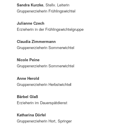
a
Sandra Kurzke
, Stellv. Leiterin
v
Gruppenerzieherin Frühlingswichtel
i
g
Julianne Czech
a
Erzieherin in der Frühlingswichtelgruppe
t
i
Claudia Zimmermann
o
Gruppenerzieherin Sommerwichtel
n
Nicole Peine
Gruppenerzieherin Sommerwichtel
Anne Herold
Gruppenerzieherin Herbstwichte
l
Bärbel Glaß
Erzieherin im Dauerspätdienst
Katharina Dörfel
Gruppenerzieherin Hort, Springer