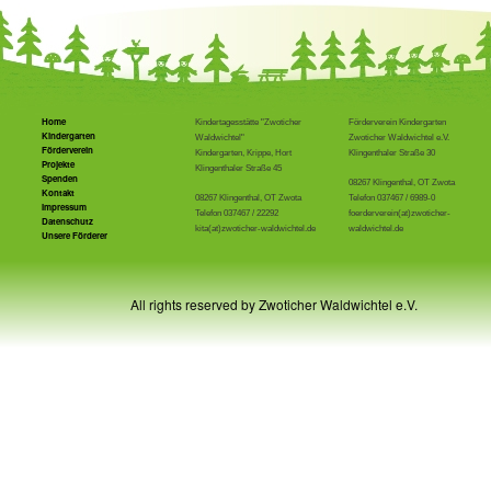
Home
Kindertagesstätte "Zwoticher
Förderverein Kindergarten
Kindergarten
Waldwichtel"
Zwoticher Waldwichtel e.V.
Förderverein
Kindergarten, Krippe, Hort
Klingenthaler Straße 30
Projekte
Klingenthaler Straße 45
Spenden
08267 Klingenthal, OT Zwota
Kontakt
08267 Klingenthal, OT Zwota
Telefon 037467 / 6989-0
Impressum
Telefon 037467 / 22292
foerderverein(at)zwoticher-
Datenschutz
kita(at)zwoticher-waldwichtel.de
waldwichtel.de
Unsere Förderer
All rights reserved by Zwoticher Waldwichtel e.V.