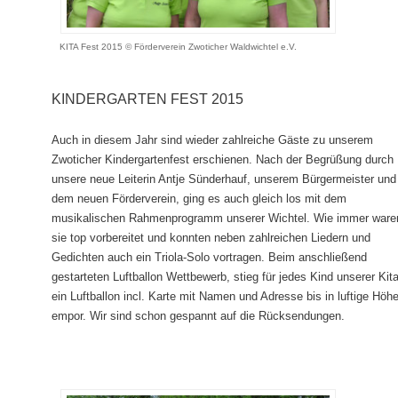
a
v
i
KITA Fest 2015 © Förderverein Zwoticher Waldwichtel e.V.
g
a
t
KINDERGARTEN FEST 2015
i
o
Auch in diesem Jahr sind wieder zahlreiche Gäste zu unserem
n
Zwoticher Kindergartenfest
erschienen. Nach der Begrüßung durch
unsere neue Leiterin Antje Sünderhauf, unserem
Bürgermeister und
dem neuen Förderverein, ging es auch gleich los mit dem
musikalischen
Rahmenprogramm unserer Wichtel. Wie immer ware
sie top vorbereitet und konnten neben
zahlreichen Liedern und
Gedichten auch ein Triola-Solo vortragen. Beim anschließend
gestarteten
Luftballon Wettbewerb, stieg für jedes Kind unserer Kit
ein Luftballon incl. Karte mit Namen
und Adresse bis in luftige Höh
empor. Wir sind schon gespannt auf die Rücksendungen.