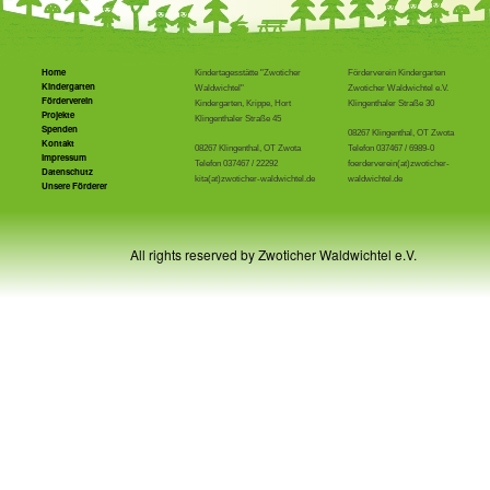
Home
Kindertagesstätte "Zwoticher
Förderverein Kindergarten
Kindergarten
Waldwichtel"
Zwoticher Waldwichtel e.V.
Förderverein
Kindergarten, Krippe, Hort
Klingenthaler Straße 30
Projekte
Klingenthaler Straße 45
Spenden
08267 Klingenthal, OT Zwota
Kontakt
08267 Klingenthal, OT Zwota
Telefon 037467 / 6989-0
Impressum
Telefon 037467 / 22292
foerderverein(at)zwoticher-
Datenschutz
kita(at)zwoticher-waldwichtel.de
waldwichtel.de
Unsere Förderer
All rights reserved by Zwoticher Waldwichtel e.V.