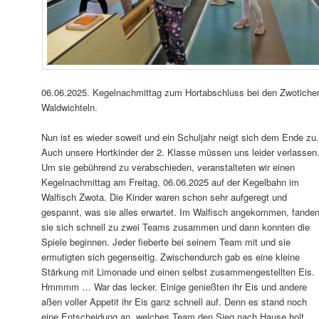
a
v
i
g
a
t
i
06.06.2025. Kegelnachmittag zum Hortabschluss bei den Zwotiche
o
Waldwichteln.
n
Nun ist es wieder soweit und ein Schuljahr neigt sich dem Ende zu
Auch unsere Hortkinder der 2. Klasse müssen uns leider verlassen
Um sie gebührend zu verabschieden, veranstalteten wir einen
Kegelnachmittag am Freitag, 06.06.2025 auf der Kegelbahn im
Walfisch Zwota. Die Kinder waren schon sehr aufgeregt und
gespannt, was sie alles erwartet. Im Walfisch angekommen, fande
sie sich schnell zu zwei Teams zusammen und dann konnten die
Spiele beginnen. Jeder fieberte bei seinem Team mit und sie
ermutigten sich gegenseitig. Zwischendurch gab es eine kleine
Stärkung mit Limonade und einen selbst zusammengestellten Eis.
Hmmmm … War das lecker. Einige genießten ihr Eis und andere
aßen voller Appetit ihr Eis ganz schnell auf. Denn es stand noch
eine Entscheidung an, welches Team den Sieg nach Hause holt.