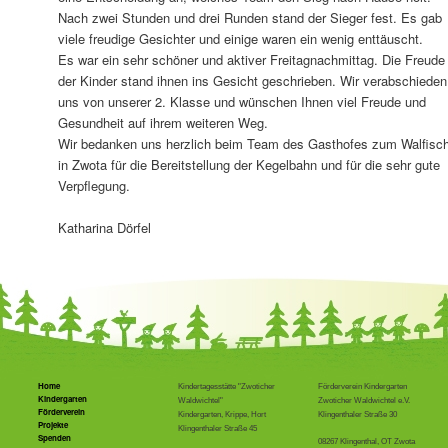
Nach zwei Stunden und drei Runden stand der Sieger fest. Es gab
viele freudige Gesichter und einige waren ein wenig enttäuscht.
Es war ein sehr schöner und aktiver Freitagnachmittag. Die Freude
der Kinder stand ihnen ins Gesicht geschrieben. Wir verabschieden
uns von unserer 2. Klasse und wünschen Ihnen viel Freude und
Gesundheit auf ihrem weiteren Weg.
Wir bedanken uns herzlich beim Team des Gasthofes zum Walfisc
in Zwota für die Bereitstellung der Kegelbahn und für die sehr gute
Verpflegung.
Katharina Dörfel
Home
Kindertagesstätte "Zwoticher
Förderverein Kindergarten
Kindergarten
Waldwichtel"
Zwoticher Waldwichtel e.V.
Förderverein
Kindergarten, Krippe, Hort
Klingenthaler Straße 30
Projekte
Klingenthaler Straße 45
Spenden
08267 Klingenthal, OT Zwota