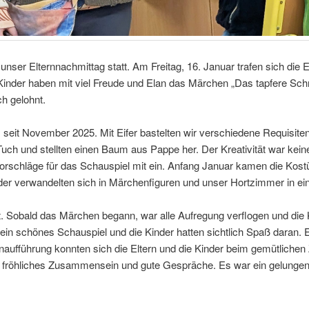
nser Elternnachmittag statt. Am Freitag, 16. Januar trafen sich die E
Kinder haben mit viel Freude und Elan das Märchen „Das tapfere Schne
ch gelohnt.
s seit November 2025. Mit Eifer bastelten wir verschiedene Requisite
 Tuch und stellten einen Baum aus Pappe her. Der Kreativität war kei
orschläge für das Schauspiel mit ein. Anfang Januar kamen die Kost
nder verwandelten sich in Märchenfiguren und unser Hortzimmer in e
. Sobald das Märchen begann, war alle Aufregung verflogen und die K
 ein schönes Schauspiel und die Kinder hatten sichtlich Spaß daran. 
enaufführung konnten sich die Eltern und die Kinder beim gemütliche
n fröhliches Zusammensein und gute Gespräche. Es war ein gelungen