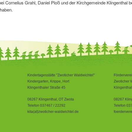
ei Cornelius Grahl, Daniel Ploß und der Kirchgemeinde Klingenthal b
 haben.
Kindertagesstätte "Zwoticher Waldwichtel"
Fördervere
Kindergarten, Krippe, Hort
Zwoticher W
Klingenthaler Straße 45
Klingenthal
08267 Klingenthal, OT Zwota
08267 Klin
Telefon 037467 / 22292
Telefon 03
kita(at)zwoticher-waldwichtel.de
foerdervere