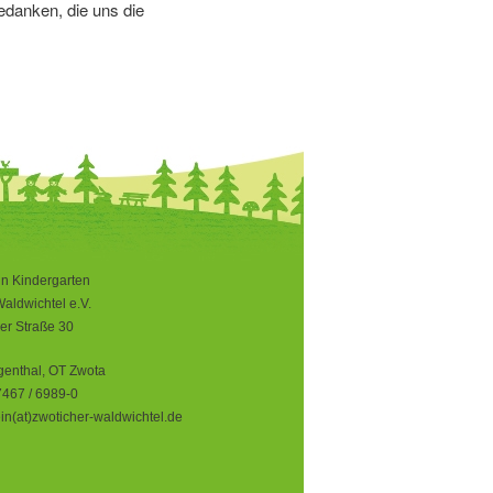
edanken, die uns die
in Kindergarten
aldwichtel e.V.
er Straße 30
genthal, OT Zwota
7467 / 6989-0
in(at)zwoticher-waldwichtel.de